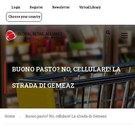
Login
Register
Newsletter
Virtual Library
Choose your country
BUONO PASTO? NO, CELLULARE! LA
STRADA DI GEMEAZ
Home
Buono pasto? No, cellulare! La strada di Gemeaz