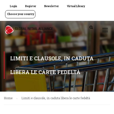
Login
Register
Newsletter
Virtual Library
Choose your country
LIMITI E CLAUSOLE, IN CADUTA
LIBERA LE CARTE FEDELTÀ
Home
Limiti e clausole, in caduta libera le carte fedeltà