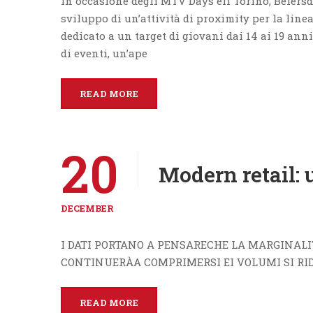
In occasione degli MTV Days eli Torino, Beiersd
sviluppo di un’attività di proximity per la line
dedicato a un target di giovani dai 14 ai 19 ann
di eventi, un’ape
READ MORE
20
Modern retail: 
DECEMBER
I DATI PORTANO A PENSARECHE LA MARGINAL
CONTINUERÀA COMPRIMERSI EI VOLUMI SI R
READ MORE