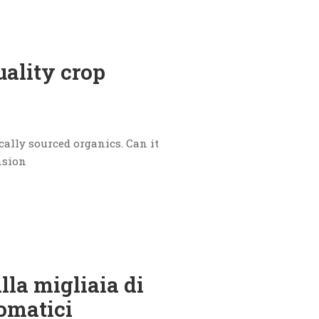
uality crop
cally sourced organics. Can it
nsion
lla migliaia di
tomatici