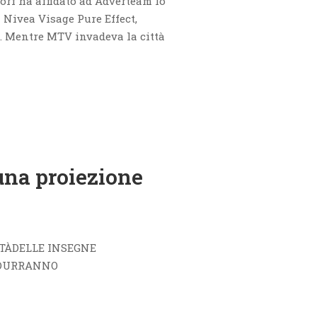
orf ha affidato ad Adverteam lo
a Nivea Visage Pure Effect,
i. Mentre MTV invadeva la città
una proiezione
ITÀDELLE INSEGNE
IDURRANNO