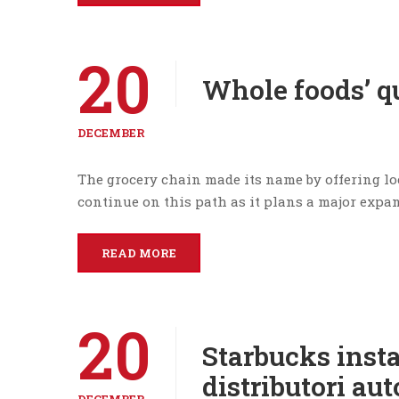
20
Whole foods’ q
DECEMBER
The grocery chain made its name by offering lo
continue on this path as it plans a major expa
READ MORE
20
Starbucks insta
distributori au